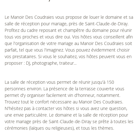
Le Manoir Des Coudraies vous propose de louer le domaine et sa
salle de réception pour mariage, près de Saint-Claude-de-Diray.
Profitez du cadre reposant et champêtre du domaine pour réunir
tous vos proches et vous dire oui. Vos hôtes vous conseillent afin
que l'organisation de votre mariage au Manoir Des Coudraies soit
parfait, tel que vous l'imaginez. Vous pouvez évidemment choisir
vos prestataires. Si vous le souhaitez, vos hôtes peuvent vous en
proposer : DJ, photographe, traiteur...
La salle de réception vous permet de réunir jusqu'à 150
Une questio
personnes environ. La présence de la terrasse couverte vous
Accueil
permet d'y organiser facilement vin d'honneur, notamment.
Trouvez tout le confort nécessaire au Manoir Des Coudraies.
Réception
N'hésitez pas à contacter vos hôtes si vous avez une question,
06 77 01 20 
une envie particulière. Le domaine et la salle de réception pour
nts professionnels
votre mariage près de Saint-Claude-de-Diray se prête à toutes les
cérémonies (laïques ou religieuses), et tous les thèmes.
Galerie