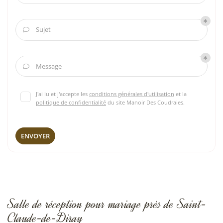
Sujet

Message

J'ai lu et j'accepte les
conditions générales d'utilisation
et la
politique de confidentialité
du site
Manoir Des Coudraies
.
ENVOYER
Salle de réception pour mariage près de Saint-
Claude-de-Diray